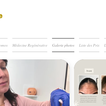
e
romos
Médecine Regénérative
Galerie photos
Liste des Prix
L