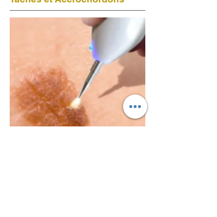
CONTRE-INDICATIONS
au PLASMA PEN
Problèmes de santé non
médicamenteux
Aucune intervention chirurgicale